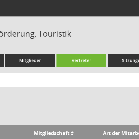
örderung, Touristik
Mitglieder
Vertreter
Sitzung
:
Mitgliedschaft
Art der Mitarb