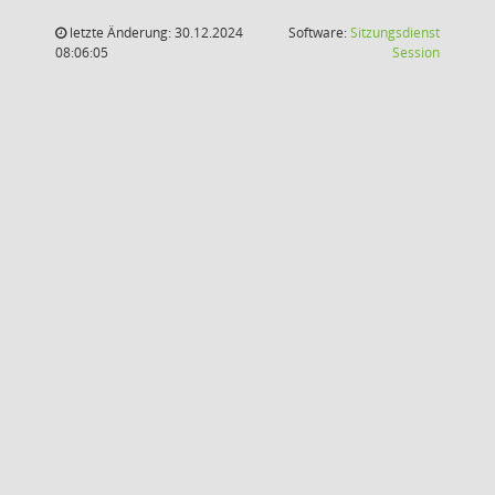
letzte Änderung: 30.12.2024
Software:
Sitzungsdienst
(Wird in
08:06:05
Session