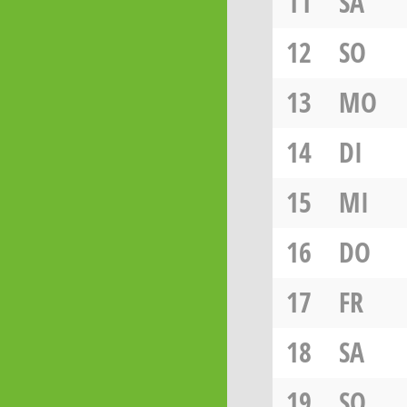
11
SA
12
SO
13
MO
14
DI
15
MI
16
DO
17
FR
18
SA
19
SO