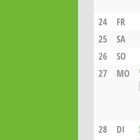
24
FR
25
SA
26
SO
27
MO
28
DI