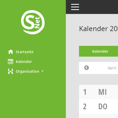
Toggle navigation
Kalender 20
Kalender
Startseite
Kalender
April
Organisation
1
MI
2
DO