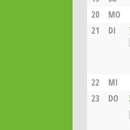
20
MO
21
DI
22
MI
23
DO