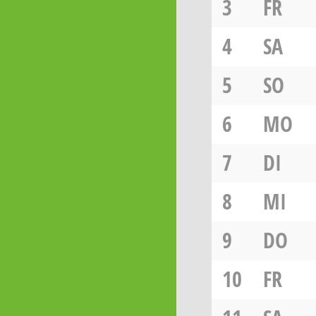
3
FR
4
SA
5
SO
6
MO
7
DI
8
MI
9
DO
10
FR