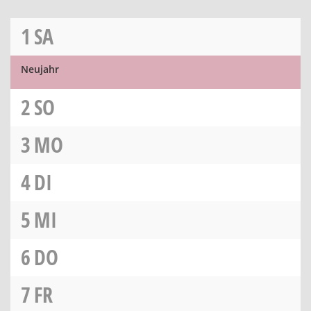
1
SA
Neujahr
2
SO
3
MO
4
DI
5
MI
6
DO
7
FR