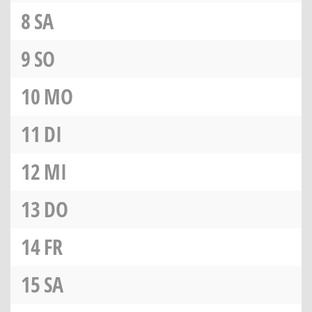
8
SA
9
SO
10
MO
11
DI
12
MI
13
DO
14
FR
15
SA