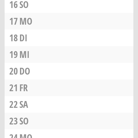
16
SO
17
MO
18
DI
19
MI
20
DO
21
FR
22
SA
23
SO
24
MO