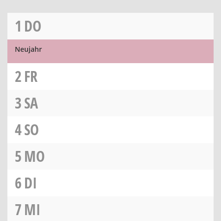
1
DO
Neujahr
2
FR
3
SA
4
SO
5
MO
6
DI
7
MI