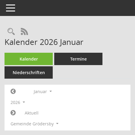
Toggle navigation
Rechercheauswahl
RSS-Feed
Kalender 2026 Januar
Kalender
Termine
Niederschriften
Januar
2026
Aktuell
Gemeinde Grödersby