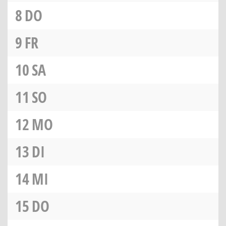
8
DO
9
FR
10
SA
11
SO
12
MO
13
DI
14
MI
15
DO