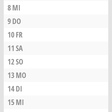
8
MI
9
DO
10
FR
11
SA
12
SO
13
MO
14
DI
15
MI