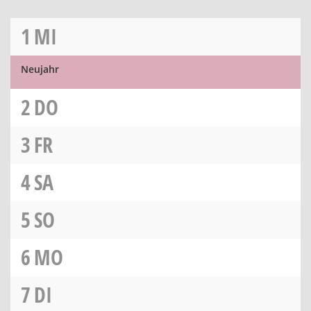
1
MI
Neujahr
2
DO
3
FR
4
SA
5
SO
6
MO
7
DI