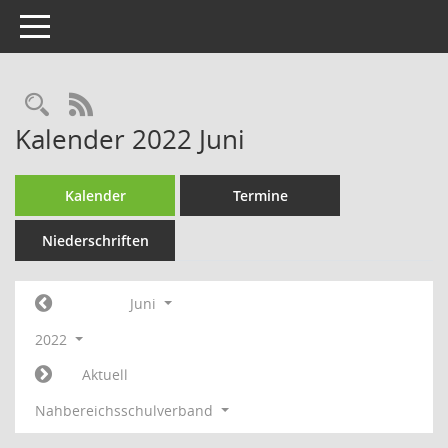
Toggle navigation
Rechercheauswahl
RSS-Feed
Kalender 2022 Juni
Kalender
Termine
Niederschriften
Juni
2022
Aktuell
Nahbereichsschulverband