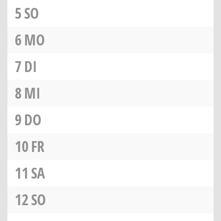
5
SO
6
MO
7
DI
8
MI
9
DO
10
FR
11
SA
12
SO