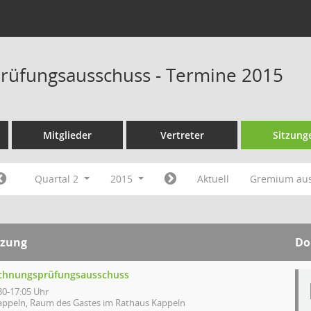
rüfungsausschuss - Termine 2015
Mitglieder
Vertreter
Sitzung
Quartal 2
2015
Aktuell
Gremium au
tzung
Do
chnungsprüfungsausschuss
30-17:05 Uhr
appeln, Raum des Gastes im Rathaus Kappeln