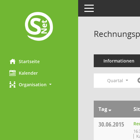
Toggle navigation
Rechnungsp
Informationen
Startseite
Kalender
Quartal
Organisation
Tag
Si
30.06.2015
Re
16:
K