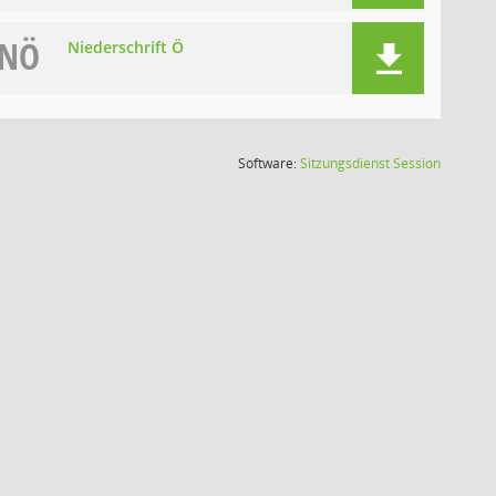
NÖ
Niederschrift Ö
(Wird in
Software:
Sitzungsdienst
Session