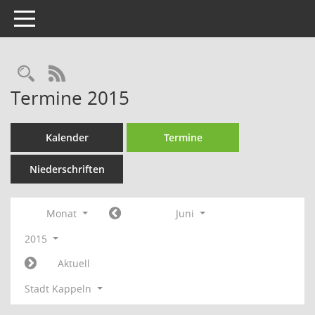
Toggle navigation
Rechercheauswahl
RSS-Feed
Termine 2015
Kalender
Termine
Niederschriften
Monat
Juni
2015
Aktuell
Stadt Kappeln