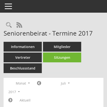
Toggle navigation
Rechercheauswahl
RSS-Feed
Seniorenbeirat - Termine 2017
Informationen
Mitglieder
Vertreter
Sitzungen
Beschlussstand
Monat
Juli
2017
Aktuell