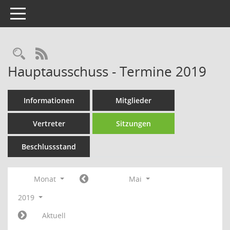
Toggle navigation
Rechercheauswahl
RSS-Feed
Hauptausschuss - Termine 2019
Informationen
Mitglieder
Vertreter
Sitzungen
Beschlussstand
Monat
Mai
2019
Aktuell