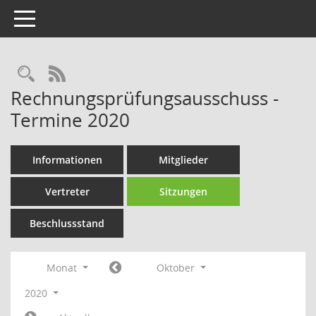
Toggle navigation
Rechercheauswahl
RSS-Feed
Rechnungsprüfungsausschuss -
Termine 2020
Informationen
Mitglieder
Vertreter
Sitzungen
Beschlussstand
Monat
Oktober
2020