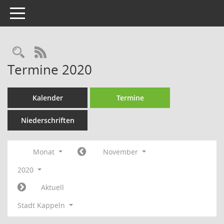
Toggle navigation
Rechercheauswahl
RSS-Feed
Termine 2020
Kalender
Termine
Niederschriften
Monat
November
2020
Aktuell
Stadt Kappeln