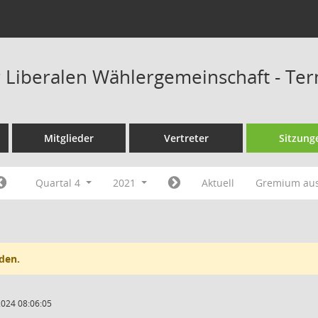
r Liberalen Wählergemeinschaft - Te
Mitglieder
Vertreter
Sitzung
Quartal 4
2021
Aktuell
Gremium au
den.
2024 08:06:05