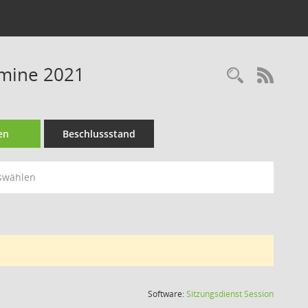
rmine 2021
Recherc
RSS-
en
Beschlussstand
swählen
(Wird in
Software:
Sitzungsdienst
Session