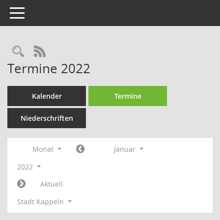
Toggle navigation
Rechercheauswahl
RSS-Feed
Termine 2022
Kalender
Termine
Niederschriften
Monat
Januar
2022
Aktuell
Stadt Kappeln