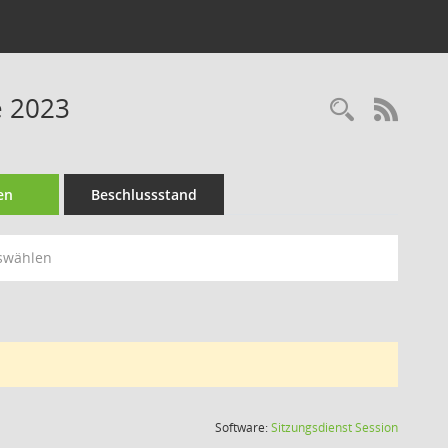
e 2023
Recherc
RSS-
en
Beschlussstand
swählen
(Wird in
Software:
Sitzungsdienst
Session