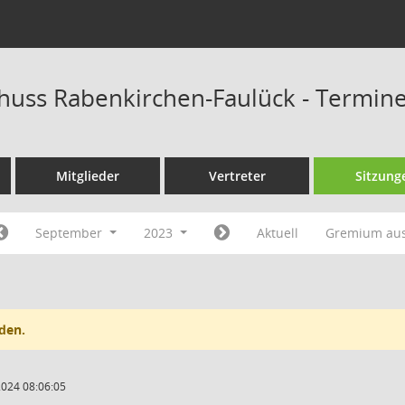
huss Rabenkirchen-Faulück - Termin
Mitglieder
Vertreter
Sitzung
September
2023
Aktuell
Gremium au
den.
2024 08:06:05