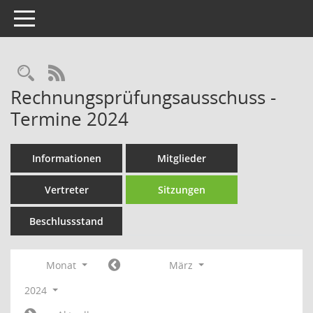
Toggle navigation
Rechercheauswahl
RSS-Feed
Rechnungsprüfungsausschuss -
Termine 2024
Informationen
Mitglieder
Vertreter
Sitzungen
Beschlussstand
Monat
März
2024