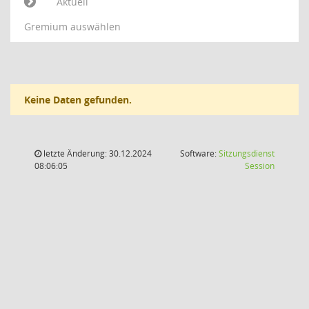
Aktuell
Gremium auswählen
Keine Daten gefunden.
letzte Änderung: 30.12.2024
Software:
Sitzungsdienst
(Wird in
08:06:05
Session