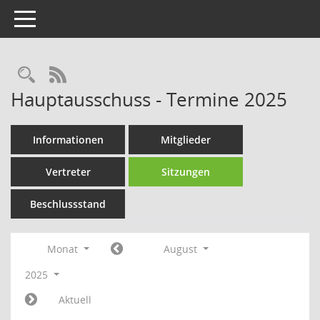
Toggle navigation
Rechercheauswahl
RSS-Feed
Hauptausschuss - Termine 2025
Informationen
Mitglieder
Vertreter
Sitzungen
Beschlussstand
Monat
August
2025
Aktuell