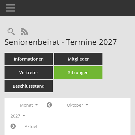
Toggle navigation
Rechercheauswahl
RSS-Feed
Seniorenbeirat - Termine 2027
Informationen
Mitglieder
Vertreter
Sitzungen
Beschlussstand
Monat
Oktober
2027
Aktuell