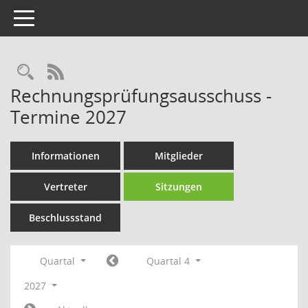
Toggle navigation
Rechercheauswahl
RSS-Feed
Rechnungsprüfungsausschuss -
Termine 2027
Informationen
Mitglieder
Vertreter
Sitzungen
Beschlussstand
Quartal
Quartal 4
2027