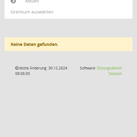
Aktuell
Gremium auswählen
Keine Daten gefunden.
letzte Änderung: 30.12.2024
Software:
Sitzungsdienst
(Wird in
08:06:05
Session