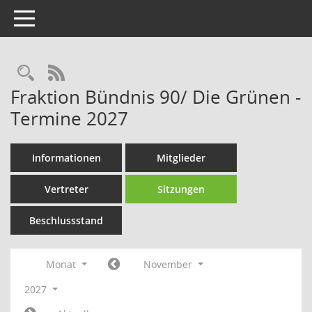
Toggle navigation
Rechercheauswahl
RSS-Feed
Fraktion Bündnis 90/ Die Grünen -
Termine 2027
Informationen
Mitglieder
Vertreter
Sitzungen
Beschlussstand
Monat
November
2027