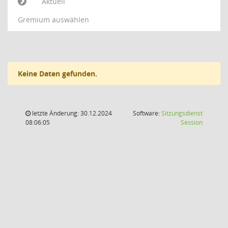
Aktuell
Gremium auswählen
Keine Daten gefunden.
letzte Änderung: 30.12.2024
Software:
Sitzungsdienst
(Wird in
08:06:05
Session