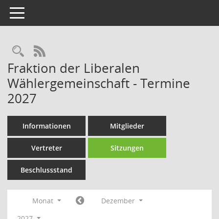
Toggle navigation
Rechercheauswahl
RSS-Feed
Fraktion der Liberalen
Wählergemeinschaft - Termine
2027
Informationen
Mitglieder
Vertreter
Sitzungen
Beschlussstand
Monat
Dezember
2027