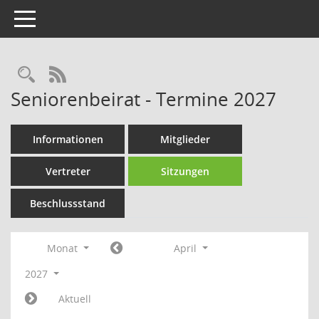
Toggle navigation
Rechercheauswahl
RSS-Feed
Seniorenbeirat - Termine 2027
Informationen
Mitglieder
Vertreter
Sitzungen
Beschlussstand
Monat
April
2027
Aktuell