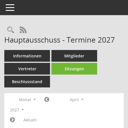
Toggle navigation
Rechercheauswahl
RSS-Feed
Hauptausschuss - Termine 2027
Informationen
Mitglieder
Vertreter
Sitzungen
Beschlussstand
Monat
April
2027
Aktuell