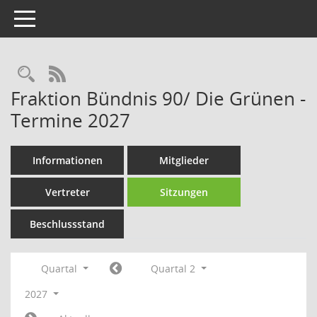
Toggle navigation
Rechercheauswahl
RSS-Feed
Fraktion Bündnis 90/ Die Grünen -
Termine 2027
Informationen
Mitglieder
Vertreter
Sitzungen
Beschlussstand
Quartal
Quartal 2
2027