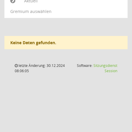
Aktuell
Gremium auswählen
Keine Daten gefunden.
letzte Änderung: 30.12.2024
Software:
Sitzungsdienst
(Wird in
08:06:05
Session