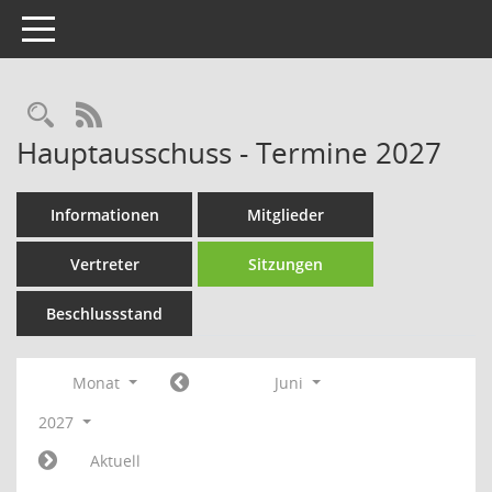
Toggle navigation
Rechercheauswahl
RSS-Feed
Hauptausschuss - Termine 2027
Informationen
Mitglieder
Vertreter
Sitzungen
Beschlussstand
Monat
Juni
2027
Aktuell