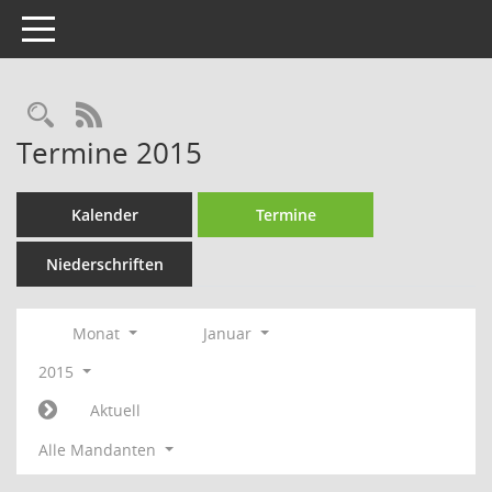
Toggle navigation
Rechercheauswahl
RSS-Feed
Termine 2015
Kalender
Termine
Niederschriften
Monat
Januar
2015
Aktuell
Alle Mandanten