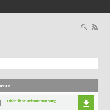
Recherc
RSS-
ente
M
Öffentliche Bekanntmachung