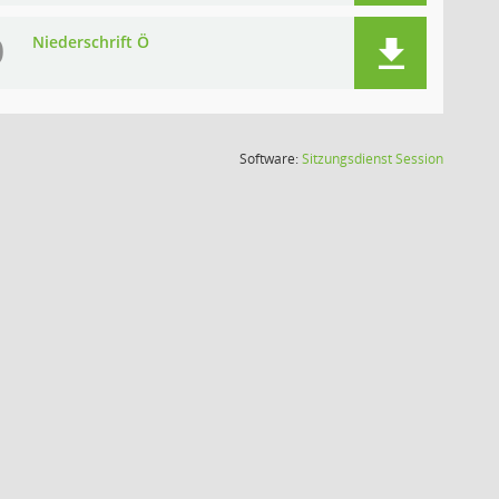
Ö
Niederschrift Ö
(Wird in
Software:
Sitzungsdienst
Session