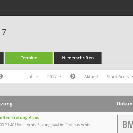
17
Termine
Niederschriften
Juli
2017
Aktuell
Stadt Arnis
tzung
Dokum
adtvertretung Arnis
B
:00-21:40 Uhr
Arnis, Sitzungssaal im Rathaus Arnis