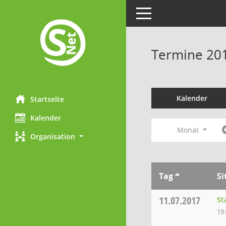
Toggle navigation
Termine 20
Kalender
Startseite
Kalender
Monat
Organisation
Tag
Si
11.07.2017
St
19