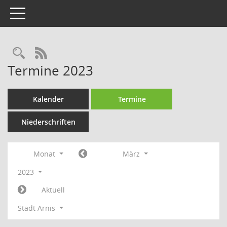
Toggle navigation
Rechercheauswahl
RSS-Feed
Termine 2023
Kalender
Termine
Niederschriften
Monat
März
2023
Aktuell
Stadt Arnis