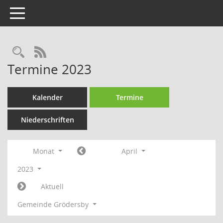
Toggle navigation
Rechercheauswahl
RSS-Feed
Termine 2023
Kalender
Termine
Niederschriften
Monat
April
2023
Aktuell
Gemeinde Grödersby