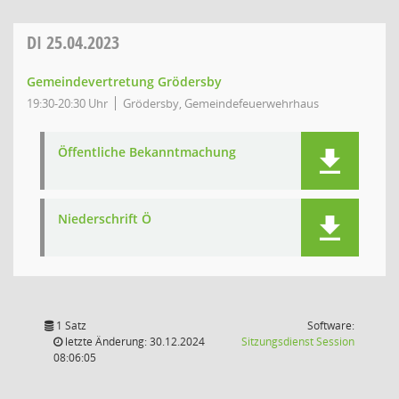
DI
25.04.2023
Gemeindevertretung Grödersby
19:30-20:30 Uhr
Grödersby, Gemeindefeuerwehrhaus
Öffentliche Bekanntmachung
Niederschrift Ö
1 Satz
Software:
(Wird in
letzte Änderung: 30.12.2024
Sitzungsdienst
Session
08:06:05