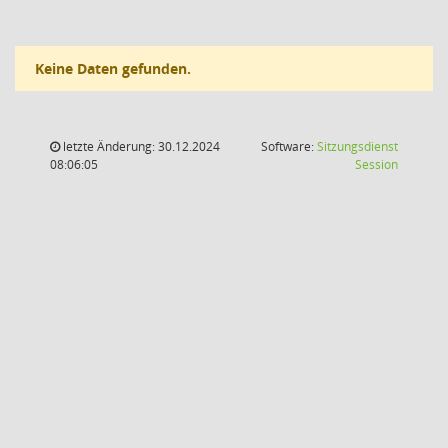
Keine Daten gefunden.
letzte Änderung: 30.12.2024
Software:
Sitzungsdienst
(Wird in
08:06:05
Session