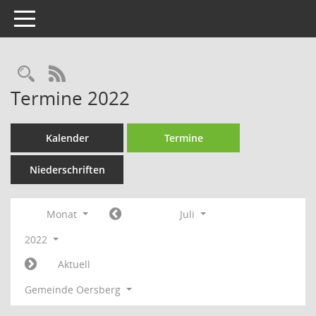
Toggle navigation
Rechercheauswahl
RSS-Feed
Termine 2022
Kalender
Termine
Niederschriften
Monat
Juli
2022
Aktuell
Gemeinde Oersberg