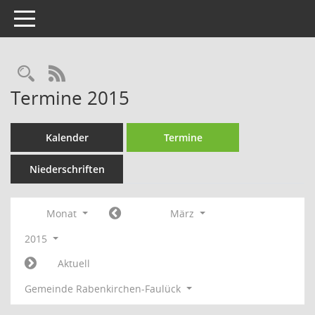
Toggle navigation
Rechercheauswahl
RSS-Feed
Termine 2015
Kalender
Termine
Niederschriften
Monat
März
2015
Aktuell
Gemeinde Rabenkirchen-Faulück