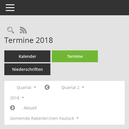
Toggle navigation
Rechercheauswahl
RSS-Feed
Termine 2018
Kalender
Termine
Niederschriften
Quartal
Quartal 2
2018
Aktuell
Gemeinde Rabenkirchen-Faulück