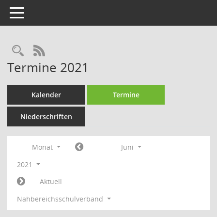
Toggle navigation
Rechercheauswahl
RSS-Feed
Termine 2021
Kalender
Termine
Niederschriften
Monat
Juni
2021
Aktuell
Nahbereichsschulverband