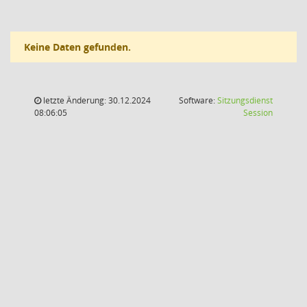
Keine Daten gefunden.
letzte Änderung: 30.12.2024
Software:
Sitzungsdienst
(Wird in
08:06:05
Session