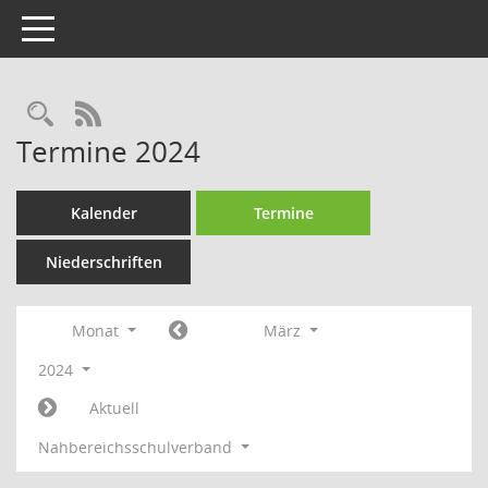
Toggle navigation
Rechercheauswahl
RSS-Feed
Termine 2024
Kalender
Termine
Niederschriften
Monat
März
2024
Aktuell
Nahbereichsschulverband