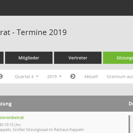
rat - Termine 2019
Mitglieder
Vertreter
Sitzung
Quartal 4
2019
Aktuell
Gremium au
tzung
D
niorenbeirat
30-19:15 Uhr
appeln, Großer Sitzungssaal im Rathaus Kappeln