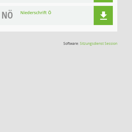
NÖ
Niederschrift Ö
(Wird in
Software:
Sitzungsdienst
Session