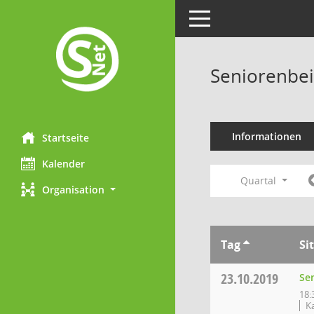
Toggle navigation
Seniorenbei
Informationen
Startseite
Kalender
Quartal
Organisation
Tag
Si
23.10.2019
Se
18:
K