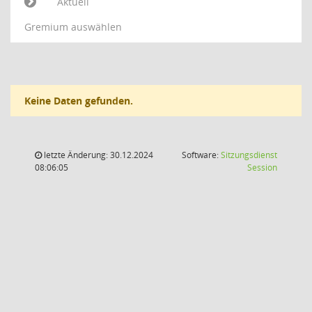
Aktuell
Gremium auswählen
Keine Daten gefunden.
letzte Änderung: 30.12.2024
Software:
Sitzungsdienst
(Wird in
08:06:05
Session