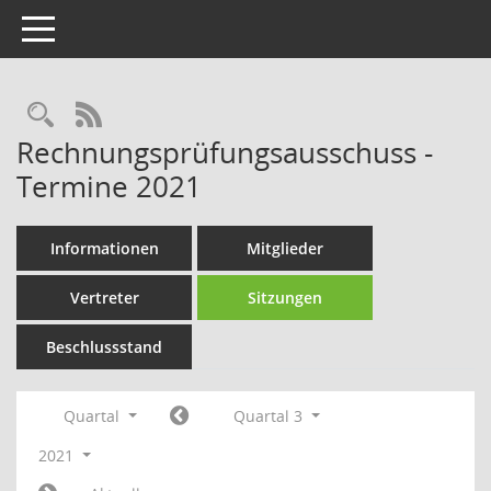
Toggle navigation
Rechercheauswahl
RSS-Feed
Rechnungsprüfungsausschuss -
Termine 2021
Informationen
Mitglieder
Vertreter
Sitzungen
Beschlussstand
Quartal
Quartal 3
2021