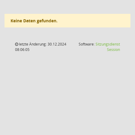
Keine Daten gefunden.
letzte Änderung: 30.12.2024
Software:
Sitzungsdienst
(Wird in
08:06:05
Session