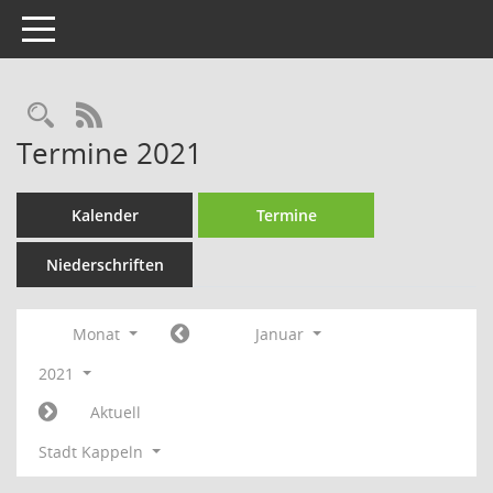
Toggle navigation
Rechercheauswahl
RSS-Feed
Termine 2021
Kalender
Termine
Niederschriften
Monat
Januar
2021
Aktuell
Stadt Kappeln