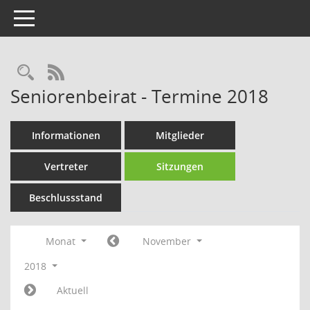
Toggle navigation
Rechercheauswahl
RSS-Feed
Seniorenbeirat - Termine 2018
Informationen
Mitglieder
Vertreter
Sitzungen
Beschlussstand
Monat
November
2018
Aktuell