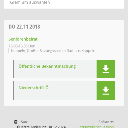
Gremium auswählen
DO
22.11.2018
Seniorenbeirat
15:00-15:30 Uhr
Kappeln, Großer Sitzungssaal im Rathaus Kappeln
Öffentliche Bekanntmachung
Niederschrift Ö
1 Satz
Software:
(Wird in
letzte Änderung: 30.12.2024
Sitzungsdienst
Session