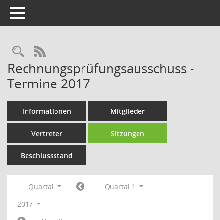
Toggle navigation
Rechercheauswahl
RSS-Feed
Rechnungsprüfungsausschuss -
Termine 2017
Informationen
Mitglieder
Vertreter
Sitzungen
Beschlussstand
Quartal
Quartal 1
2017