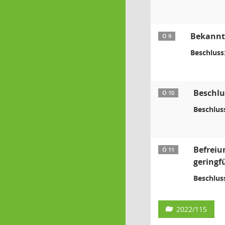
Bekanntg
Ö 9
Beschluss
Beschlu
Ö 10
Beschlus
Befreiu
Ö 11
geringf
Beschlus
2022/115