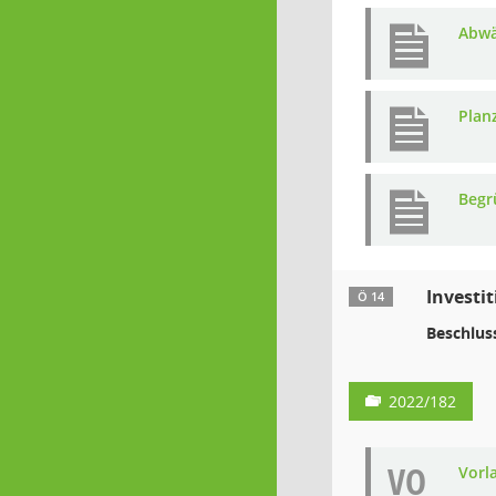
Abwä
Plan
Begr
Investi
Ö 14
Beschlus
2022/182
VO
Vorl