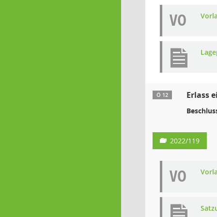
VO
Vorl
Lage
Erlass e
Ö 12
Beschlus
2022/119
VO
Vorl
Satz