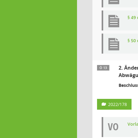
§ 49
§ 50
2. Ände
Ö 13
Abwägu
Beschlus
2022/178
VO
Vorl