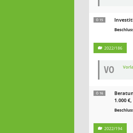
Investi
Ö 15
Beschlus
2022/186
VO
Vorl
Beratun
Ö 16
1.000 €
Beschlus
2022/194