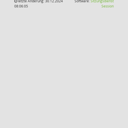
letzte Änderung: 30.12.2024
Software:
Sitzungsdienst
(Wird in
08:06:05
Session