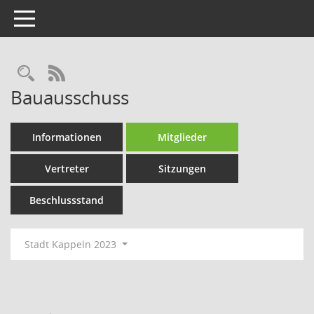
Toggle navigation
Rechercheauswahl
RSS-Feed
Bauausschuss
Informationen
Mitglieder
Vertreter
Sitzungen
Beschlussstand
Stadt Kappeln 2023