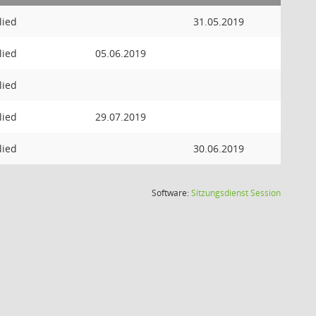
lied
31.05.2019
lied
05.06.2019
lied
lied
29.07.2019
lied
30.06.2019
(Wird in
Software:
Sitzungsdienst
Session