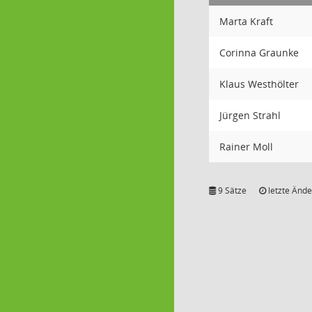
Marta Kraft
Corinna Graunke
Klaus Westhölter
Jürgen Strahl
Rainer Moll
9 Sätze
letzte Ände