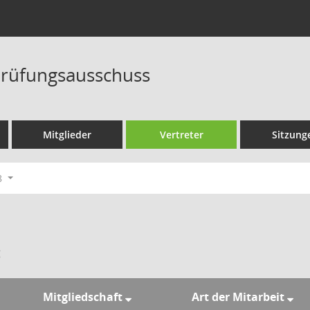
rüfungsausschuss
Mitglieder
Vertreter
Sitzung
8
:
Mitgliedschaft
Art der Mitarbeit