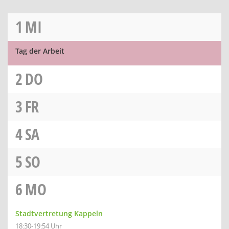
1
MI
Tag der Arbeit
2
DO
3
FR
4
SA
5
SO
6
MO
Stadtvertretung Kappeln
18:30-19:54 Uhr