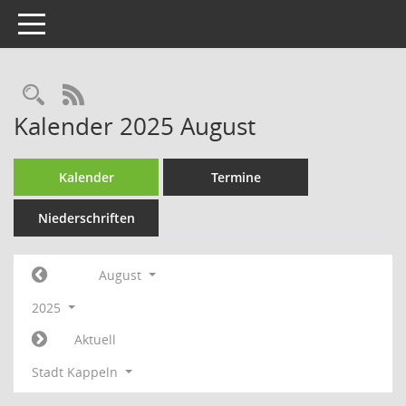
Toggle navigation
Rechercheauswahl
RSS-Feed
Kalender 2025 August
Kalender
Termine
Niederschriften
August
2025
Aktuell
Stadt Kappeln