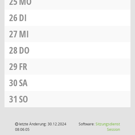
25
MO
26
DI
27
MI
28
DO
29
FR
30
SA
31
SO
letzte Änderung: 30.12.2024
Software:
Sitzungsdienst
(Wird in
08:06:05
Session