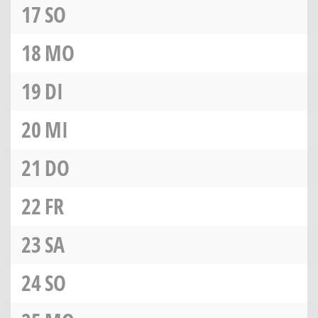
17
SO
18
MO
19
DI
20
MI
21
DO
22
FR
23
SA
24
SO