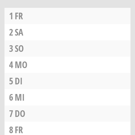
1
FR
2
SA
3
SO
4
MO
5
DI
6
MI
7
DO
8
FR