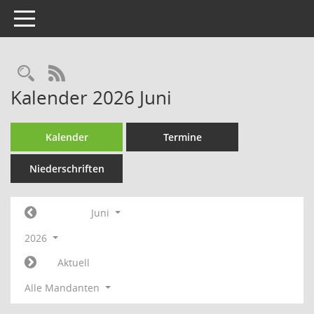
Toggle navigation
Rechercheauswahl
RSS-Feed
Kalender 2026 Juni
Kalender
Termine
Niederschriften
Juni
2026
Aktuell
Alle Mandanten