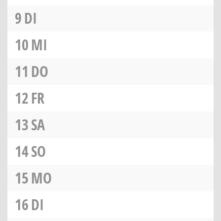
9
DI
10
MI
11
DO
12
FR
13
SA
14
SO
15
MO
16
DI