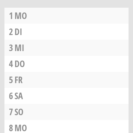
1
MO
2
DI
3
MI
4
DO
5
FR
6
SA
7
SO
8
MO