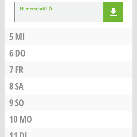
Niederschrift Ö
5
MI
6
DO
7
FR
8
SA
9
SO
10
MO
11
DI