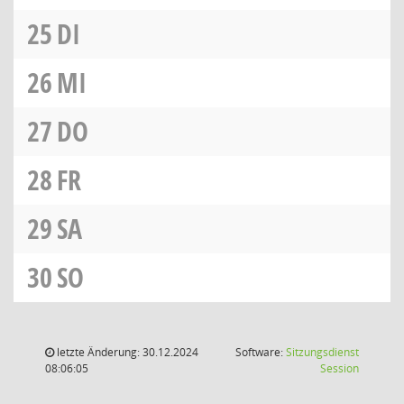
25
DI
26
MI
27
DO
28
FR
29
SA
30
SO
letzte Änderung: 30.12.2024
Software:
Sitzungsdienst
(Wird in
08:06:05
Session