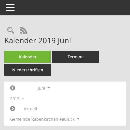
Toggle navigation
Rechercheauswahl
RSS-Feed
Kalender 2019 Juni
Kalender
Termine
Niederschriften
Juni
2019
Aktuell
Gemeinde Rabenkirchen-Faulück