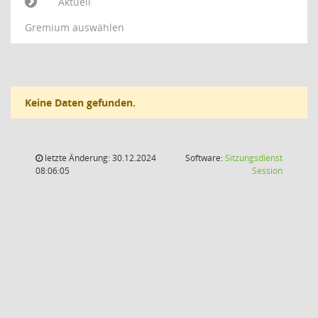
Aktuell
Gremium auswählen
Keine Daten gefunden.
letzte Änderung: 30.12.2024
Software:
Sitzungsdienst
(Wird in
08:06:05
Session