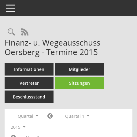
Toggle navigation
Rechercheauswahl
RSS-Feed
Finanz- u. Wegeausschuss
Oersberg - Termine 2015
Informationen
Mitglieder
Vertreter
Sitzungen
Beschlussstand
Quartal
Quartal 1
2015