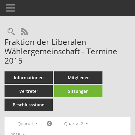
Toggle navigation
Rechercheauswahl
RSS-Feed
Fraktion der Liberalen
Wählergemeinschaft - Termine
2015
Informationen
Mitglieder
Vertreter
Sitzungen
Beschlussstand
Quartal
Quartal 2
2015